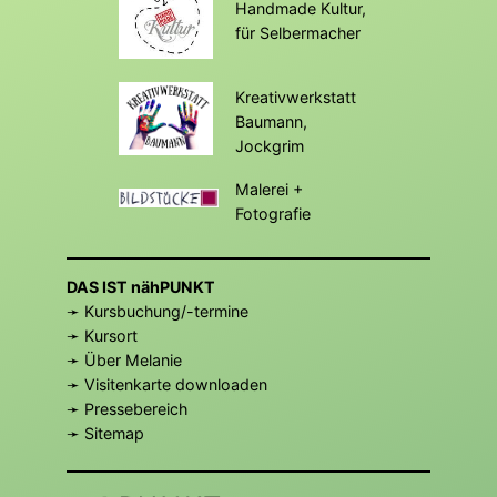
Handmade Kultur,
für Selbermacher
Kreativwerkstatt
Baumann,
Jockgrim
Malerei +
Fotografie
DAS IST nähPUNKT
➛ Kursbuchung/-termine
➛ Kursort
➛ Über Melanie
➛ Visitenkarte downloaden
➛
Pressebereich
➛
Sitemap