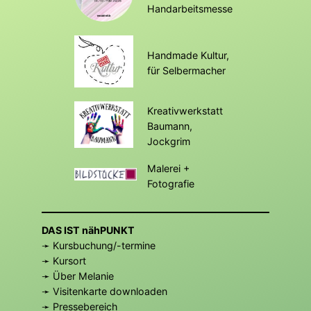
Handarbeitsmesse
Handmade Kultur,
für Selbermacher
Kreativwerkstatt
Baumann,
Jockgrim
Malerei +
Fotografie
DAS IST nähPUNKT
➛ Kursbuchung/-termine
➛ Kursort
➛ Über Melanie
➛ Visitenkarte downloaden
➛
Pressebereich